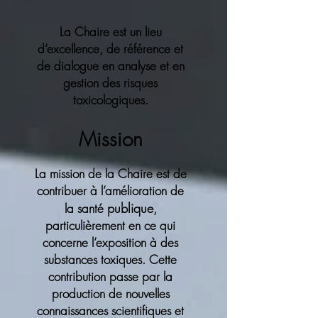
La Chaire est un lieu
d’excellence, de référence et
de dialogue en analyse et en
gestion des risques
toxicologiques.​
Mission
La mission de la Chaire est de
contribuer à l’amélioration de
publique
la santé
,
particulièrement en ce qui
concerne l’exposition à des
substances toxiques. Cette
contribution passe par la
production de nouvelles
connaissances scientifiques et