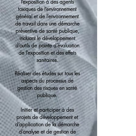
l’exposition à des agents
toxiques de l’environnement
général et de l’environnement
de travail dans une démarche
préventive de santé publique,
incluant le développement
d’outils de pointe d’évaluation
de l’exposition et des effets
sanitaires.
Réaliser des études sur tous les
aspects du processus de
gestion des risques en santé
publique.
Initier et participer à des
projets de développement et
d’application de la démarche
d’analyse et de gestion de