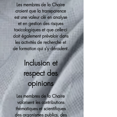
Les membres de la Chaire
croient que la transparence
est une valeur clé en analyse
et en gestion des risques
toxicologiques et que celle-ci
doit également prévaloir dans
les activités de recherche et
de formation qui s'y déroulent.
Inclusion et
respect des
opinions
Les membres de la Chaire
valorisent les contributions
thématiques et scientifiques
des organismes publics, des