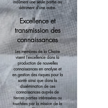
indûment une seule partie au
détriment d’une autre.
Excellence et
transmission des
connaissances
Les membres de la Chaire
visent l'excellence dans la
production de nouvelles
connaissances en analyse et
en gestion des risques pour la
santé ainsi que dans la
dissémination de ces
connaissances auprès de
tierces parties intéressées ou
touchées par la mission de la