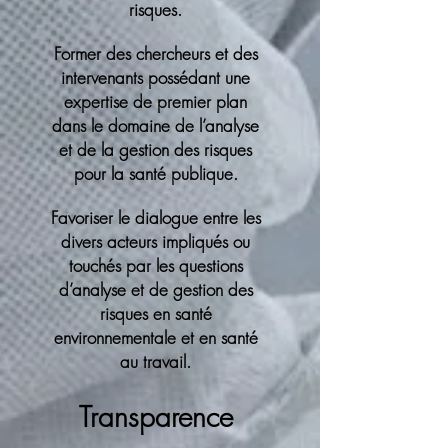
risques.
Former des chercheurs et des
intervenants possédant une
expertise de premier plan
dans le domaine de l’analyse
et de la gestion des risques
pour la santé publique.
Favoriser le dialogue entre les
divers acteurs impliqués ou
touchés par les questions
d’analyse et de gestion des
risques en santé
environnementale et en santé
au travail.
Transparence