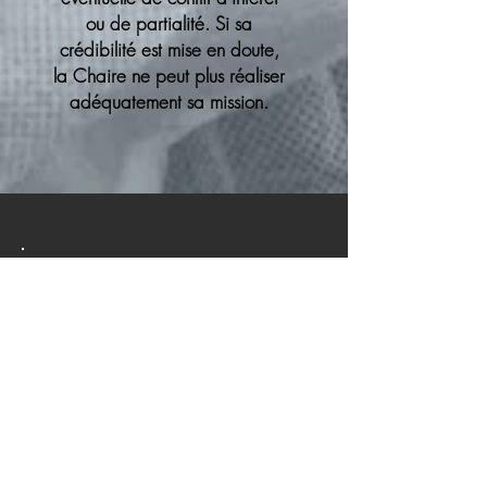
ou de partialité. Si sa
crédibilité est mise en doute,
la Chaire ne peut plus réaliser
adéquatement sa mission.
HISTOIRE
La Chaire en analyse des risques
toxicologiques pour la santé
humaine de l’Université de Montréal
a été créée en 1999. Pendant la
période
1999-2006
, elle s’est
entre autres attachée à développer