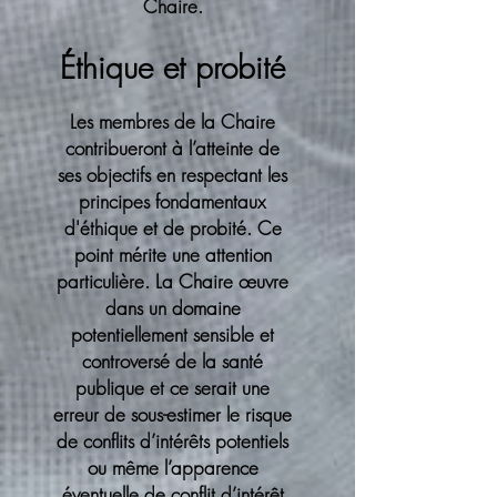
Chaire.
Éthique et probité
Les membres de la Chaire
contribueront à l’atteinte de
ses objectifs en respectant les
principes fondamentaux
d'éthique et de probité. Ce
point mérite une attention
particulière. La Chaire œuvre
dans un domaine
potentiellement sensible et
controversé de la santé
publique et ce serait une
erreur de sous-estimer le risque
de conflits d’intérêts potentiels
ou même l’apparence
éventuelle de conflit d’intérêt